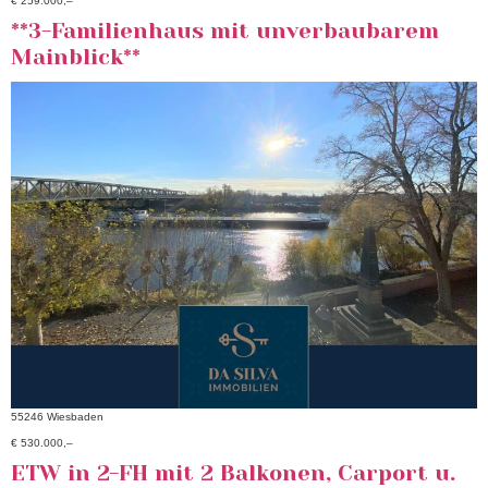
€ 259.000,–
**3-Familienhaus mit unverbaubarem
Mainblick**
55246 Wiesbaden
€ 530.000,–
ETW in 2-FH mit 2 Balkonen, Carport u.