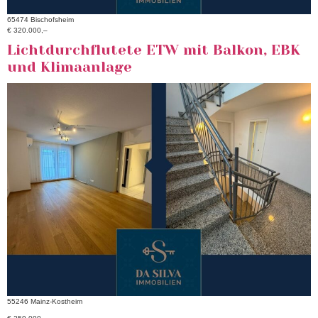
65474 Bischofsheim
€ 320.000,–
Lichtdurchflutete ETW mit Balkon, EBK
und Klimaanlage
55246 Mainz-Kostheim