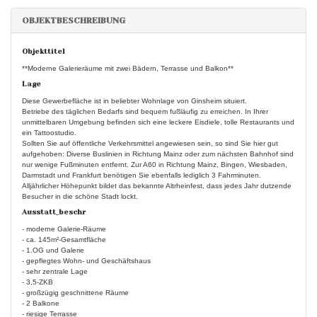
OBJEKTBESCHREIBUNG
Objekttitel
**Moderne Galerieräume mit zwei Bädern, Terrasse und Balkon**
Lage
Diese Gewerbefläche ist in beliebter Wohnlage von Ginsheim situiert.
Betriebe des täglichen Bedarfs sind bequem fußläufig zu erreichen. In Ihrer
unmittelbaren Umgebung befinden sich eine leckere Eisdiele, tolle Restaurants und
ein Tattoostudio.
Sollten Sie auf öffentliche Verkehrsmittel angewiesen sein, so sind Sie hier gut
aufgehoben: Diverse Buslinien in Richtung Mainz oder zum nächsten Bahnhof sind
nur wenige Fußminuten entfernt. Zur A60 in Richtung Mainz, Bingen, Wiesbaden,
Darmstadt und Frankfurt benötigen Sie ebenfalls lediglich 3 Fahrminuten.
Alljährlicher Höhepunkt bildet das bekannte Altrheinfest, dass jedes Jahr dutzende
Besucher in die schöne Stadt lockt.
Ausstatt_beschr
- moderne Galerie-Räume
- ca. 145m²-Gesamtfläche
- 1.OG und Galerie
- gepflegtes Wohn- und Geschäftshaus
- sehr zentrale Lage
- 3,5-ZKB
- großzügig geschnittene Räume
- 2 Balkone
- riesige Terrasse