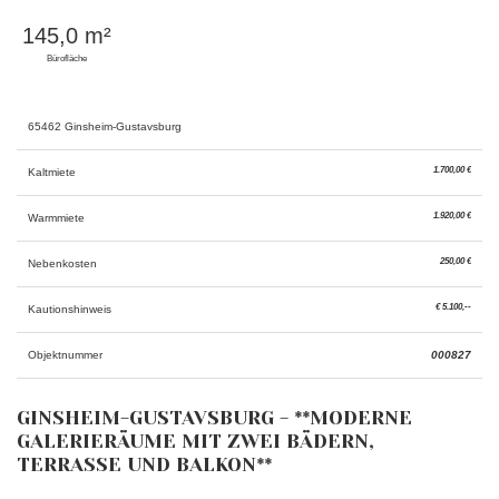
145,0 m²
Bürofläche
65462 Ginsheim-Gustavsburg
1.700,00 €
Kaltmiete
1.920,00 €
Warmmiete
250,00 €
Nebenkosten
€ 5.100,--
Kautionshinweis
Objektnummer
000827
GINSHEIM-GUSTAVSBURG - **MODERNE
GALERIERÄUME MIT ZWEI BÄDERN,
TERRASSE UND BALKON**