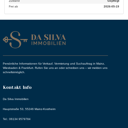
Zustand
Gepflegt
Empfang.
Im Falle eines Fernabsatzvertrages erlischt Ihr Widerrufsrecht vorzeitig, wenn der
Frei ab
2026-05-19
Vertrag von
beiden Seiten auf Ihrem ausdrücklichen Wunsch vollständig erfüllt ist, bevor Sie Ihr
Widerrufsrecht
ausgeübt haben.
Persönliche Informationen für Verkauf, Vermietung und Suchauftrag in Mainz,
Wiesbaden & Frankfurt. Rufen Sie uns an oder schreiben uns – wir melden uns
schnellstmöglich.
Kontakt Info
Da Silva Immobilien
Hauptstraße 53, 55246 Mainz-Kostheim
Tel.: 06134 9579784