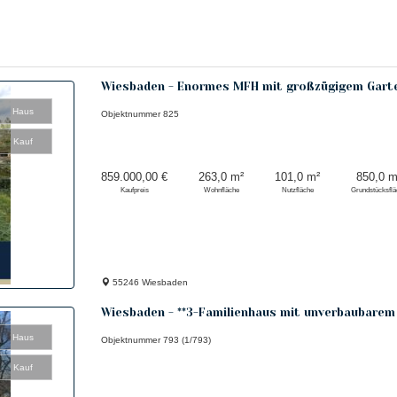
Wiesbaden - Enormes MFH mit großzügigem Garte
Haus
Objektnummer
825
Kauf
859.000,00 €
263,0 m²
101,0 m²
850,0 m
Kaufpreis
Wohnfläche
Nutzfläche
Grundstücksfl
55246 Wiesbaden
Wiesbaden - **3-Familienhaus mit unverbaubarem 
Haus
Objektnummer
793 (1/793)
Kauf