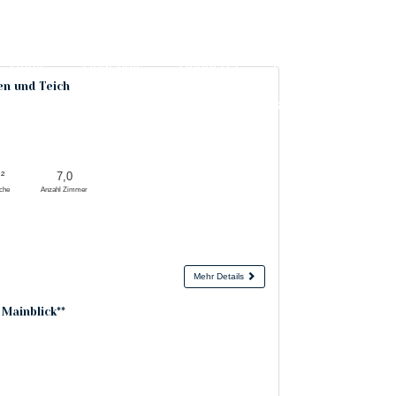
Home
Angebote
About Us
Referenzen
n und Teich
Dienstleistungen
²
7,0
äche
Anzahl Zimmer
Mehr Details
Mainblick**