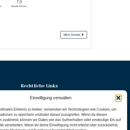
7,0
he
Anzahl Zimmer
Mehr Details
Rechtliche Links
Einwilligung verwalten
Datenschutzerklärung
Impressum
ptimales Erlebnis zu bieten, verwenden wir Technologien wie Cookies, um
mationen zu speichern und/oder darauf zuzugreifen. Wenn du diesen
 zustimmst, können wir Daten wie das Surfverhalten oder eindeutige IDs auf
te verarbeiten. Wenn du deine Einwilligung nicht erteilst oder zurückziehst,