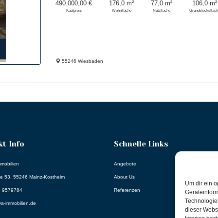
490.000,00 €
176,0 m²
77,0 m²
106,0 m²
Kaufpreis
Wohnfläche
Nutzfläche
Grundstücksfläc
55246 Wiesbaden
t Info
Schnelle Links
mmobilien
Angebote
ße 53, 55246 Mainz-Kostheim
About Us
Um dir ein o
34 9579784
Referenzen
Geräteinfor
Technologien
va-immobilien.de
dieser Websi