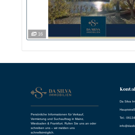
16
Kontak
Da Silva I
Hauptstra
Persönliche Informationen für Verkauf,
Tel.: 061
Vermietung und Suchauftrag in Mainz,
Wiesbaden & Frankfurt. Rufen Sie uns an oder
info@dasil
schreiben uns – wir melden uns
schnellstmöglich.