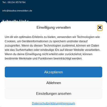
Tel.: 06134 9579784
info@dasilva-immobilien.de
Schnelle Links
Einwilligung verwalten
Angebote
Um dir ein optimales Erlebnis zu bieten, verwenden wir Technologien wie
About Us
Cookies, um Geräteinformationen zu speichern und/oder darauf
zuzugreifen. Wenn du diesen Technologien zustimmst, können wir Daten
Referenzen
wie das Surfverhalten oder eindeutige IDs auf dieser Website verarbeiten.
Wenn du deine Einwilligung nicht erteilst oder zurückziehst, können
Rechtliche Links
bestimmte Merkmale und Funktionen beeinträchtigt werden.
Datenschutzerklärung
Akzeptieren
Impressum
Ablehnen
Einstellungen ansehen
Designed by Alexander Proz
Copyright © 2026. All rights reserved.
Datenschutzerklärung
Impressum