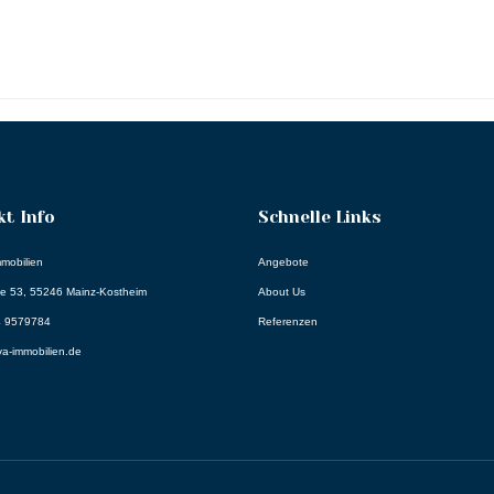
t Info
Schnelle Links
mmobilien
Angebote
ße 53, 55246 Mainz-Kostheim
About Us
34 9579784
Referenzen
va-immobilien.de