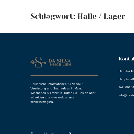
Schlagwort:
Halle / Lager
Kontak
Da Silva I
Hauptstra
Persönliche Informationen für Verkauf,
Tel.: 061
Vermietung und Suchauftrag in Mainz,
Wiesbaden & Frankfurt. Rufen Sie uns an oder
info@dasil
schreiben uns – wir melden uns
schnellstmöglich.