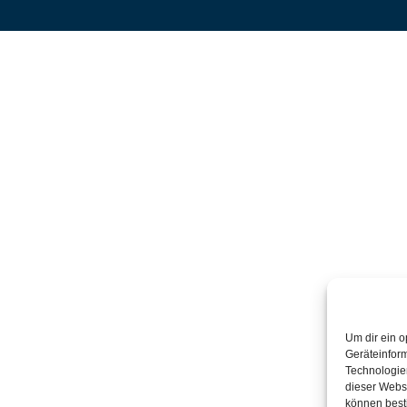
Um dir ein o
Geräteinfor
Technologien
dieser Websi
können best